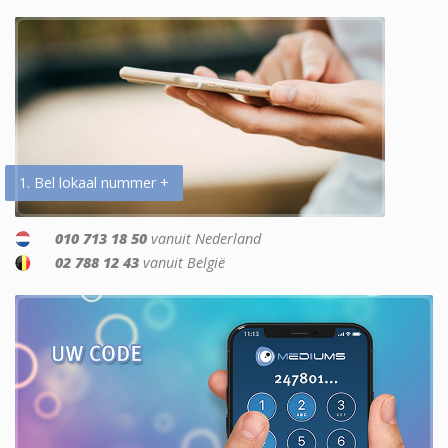
1. Bel lokaal nummer +
010 713 18 50
vanuit Nederland
02 788 12 43
vanuit België