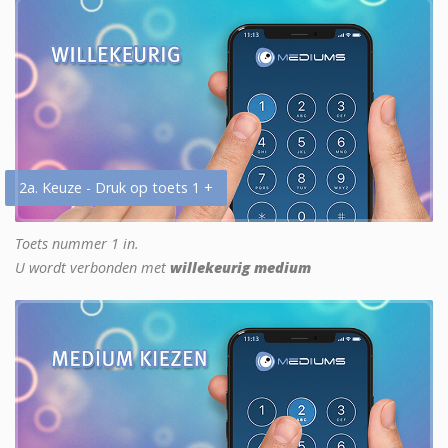
2a. Keuze - Druk op toets 1 +
Toets nummer 1 in.
U wordt verbonden met
willekeurig medium