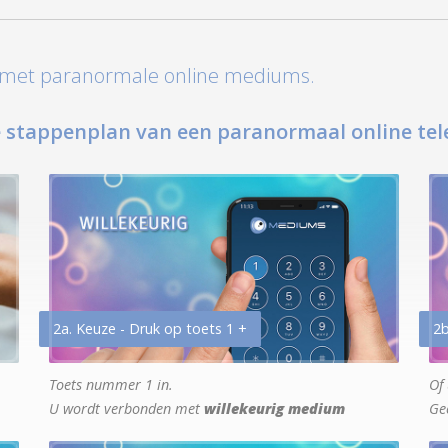
t met paranormale online mediums.
 stappenplan van een paranormaal online tel
2a. Keuze - Druk op toets 1 +
2b
Toets nummer 1 in.
Of 
U wordt verbonden met
willekeurig medium
Ge