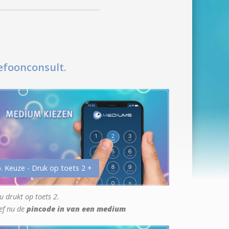
efoonconsult.
. Keuze - Druk op toets 2 +
u drukt op toets 2.
ef nu de
pincode in van een medium