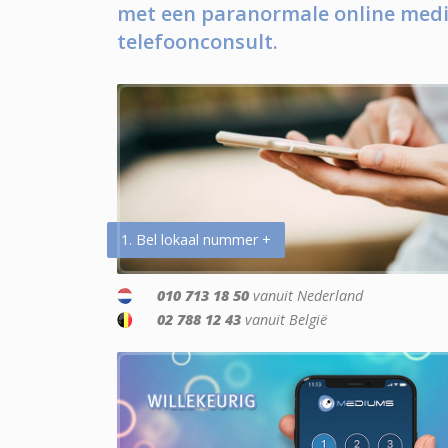
met een paranormale online medi
telefoonconsult.
1. Bel lokaal nummer +
010 713 18 50
vanuit Nederland
02 788 12 43
vanuit België