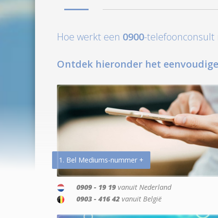
Hoe werkt een
0900
-telefoonconsul
Ontdek hieronder het eenvoudige
1. Bel Mediums-nummer +
0909 - 19 19
vanuit Nederland
0903 - 416 42
vanuit België