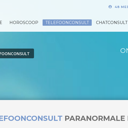
48 ME
E
HOROSCOOP
TELEFOONCONSULT
CHATCONSULT
O
EFOONCONSULT
LEFOONCONSULT
PARANORMALE 