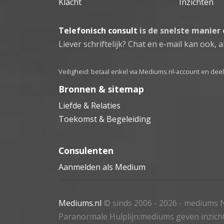
Klacht
Inzichten
Telefonisch consult
is de snelste manier
Liever schriftelijk? Chat en e-mail kan ook, al
Veiligheid: betaal enkel via Mediums.nl-account en de
Bronnen & sitemap
Liefde & Relaties
Toekomst & Begeleiding
Consulenten
Aanmelden als Medium
Mediums.nl
© sinds 2006 - 2026
- mediums N
Paranormale Hulplijn:mediums geven inzich