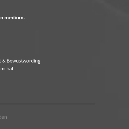
en medium
.
ht & Bewustwording
umchat
den