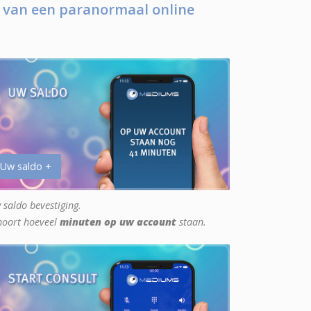
 van een paranormaal online
 Uw saldo +
 saldo bevestiging.
hoort hoeveel
minuten op uw account
staan.