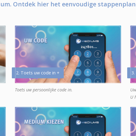
um. Ontdek hier het eenvoudige stappenplan
2. Toets uw code in +
3.
Toets uw persoonlijke code in.
Uw
U 