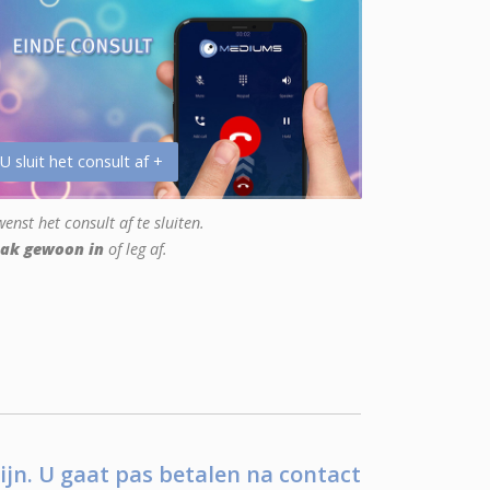
 U sluit het consult af +
enst het consult af te sluiten.
ak gewoon in
of leg af.
ijn. U gaat pas betalen na contact