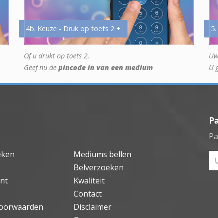
4b. Keuze - Druk op toets 2 +
5.
Of u drukt op toets 2.
Uw
Geef nu de
pincode in van een medium
U 
P
Pa
eken
Mediums bellen
Uw
Belverzoeken
nt
Kwaliteit
Contact
oorwaarden
Disclaimer