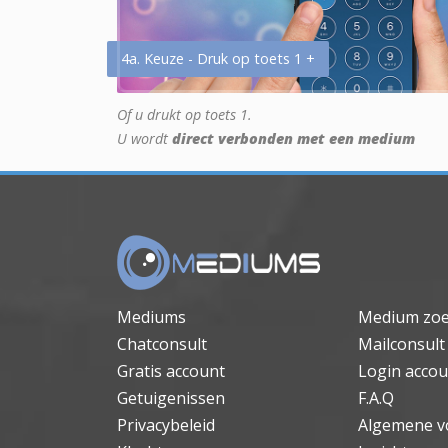
4a. Keuze - Druk op toets 1 +
Of u drukt op toets 1.
U wordt
direct verbonden met een medium
Mediums
Medium zo
Chatconsult
Mailconsult
Gratis account
Login accou
Getuigenissen
F.A.Q
Privacybeleid
Algemene v