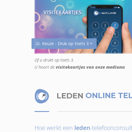
2c. Keuze - Druk op toets 3 +
Of u drukt op toets 3.
U hoort de
visitekaartjes van onze mediums
LEDEN
ONLINE TE
Hoe werkt een
leden
-telefoonconsult