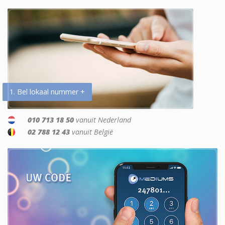
1. Bel lokaal nummer +
010 713 18 50
vanuit Nederland
02 788 12 43
vanuit België