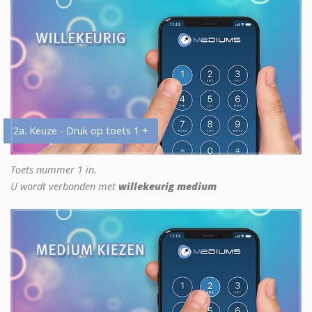
2a. Keuze - Druk op toets 1 +
Toets nummer 1 in.
U wordt verbonden met
willekeurig medium