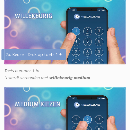
2a. Keuze - Druk op toets 1 +
Toets nummer 1 in.
U wordt verbonden met
willekeurig medium