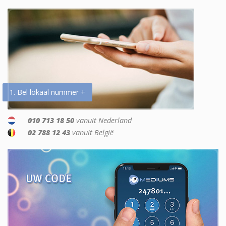
1. Bel lokaal nummer +
010 713 18 50
vanuit Nederland
02 788 12 43
vanuit België