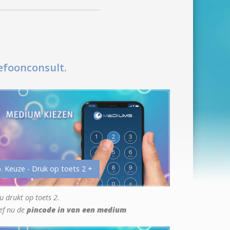
efoonconsult.
. Keuze - Druk op toets 2 +
u drukt op toets 2.
ef nu de
pincode in van een medium