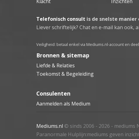
Klacht
Inzichten
Telefonisch consult
is de snelste manier
Liever schriftelijk? Chat en e-mail kan ook, al
Veiligheid: betaal enkel via Mediums.nl-account en de
Bronnen & sitemap
Liefde & Relaties
Toekomst & Begeleiding
Consulenten
Aanmelden als Medium
Mediums.nl
© sinds 2006 - 2026
- mediums N
Paranormale Hulplijn:mediums geven inzich