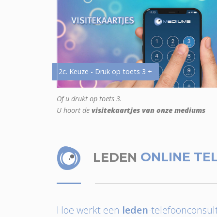
2c. Keuze - Druk op toets 3 +
Of u drukt op toets 3.
U hoort de
visitekaartjes van onze mediums
LEDEN
ONLINE TE
Hoe werkt een
leden
-telefoonconsult