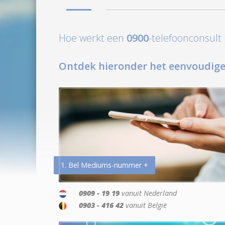
Hoe werkt een
0900
-telefoonconsul
Ontdek hieronder het eenvoudige
1. Bel Mediums-nummer +
0909 - 19 19
vanuit Nederland
0903 - 416 42
vanuit België