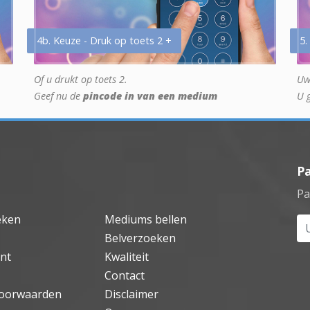
4b. Keuze - Druk op toets 2 +
5.
Of u drukt op toets 2.
Uw
Geef nu de
pincode in van een medium
U 
P
Pa
eken
Mediums bellen
Uw
Belverzoeken
nt
Kwaliteit
Contact
oorwaarden
Disclaimer