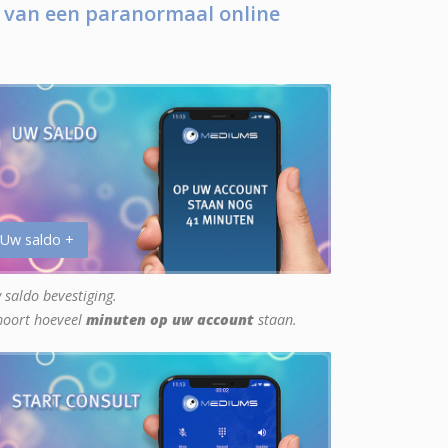
 van een paranormaal online
 Uw saldo +
 saldo bevestiging.
hoort hoeveel
minuten op uw account
staan.