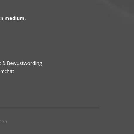
en medium
.
ht & Bewustwording
umchat
den