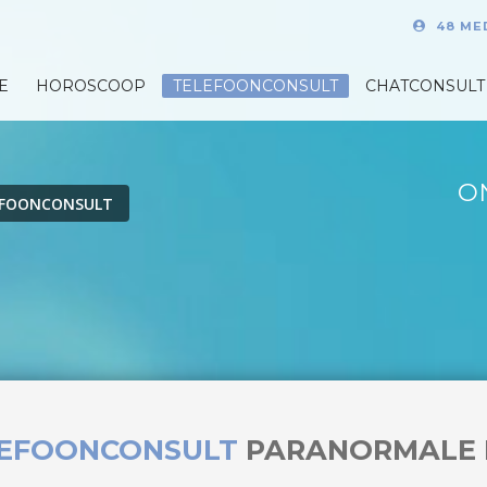
48 ME
E
HOROSCOOP
TELEFOONCONSULT
CHATCONSULT
O
EFOONCONSULT
LEFOONCONSULT
PARANORMALE 