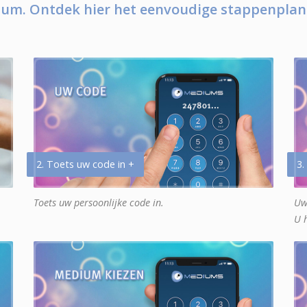
um. Ontdek hier het eenvoudige stappenplan
2. Toets uw code in +
3.
Toets uw persoonlijke code in.
Uw
U 