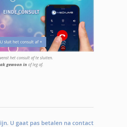
 U sluit het consult af +
enst het consult af te sluiten.
ak gewoon in
of leg af.
ijn. U gaat pas betalen na contact