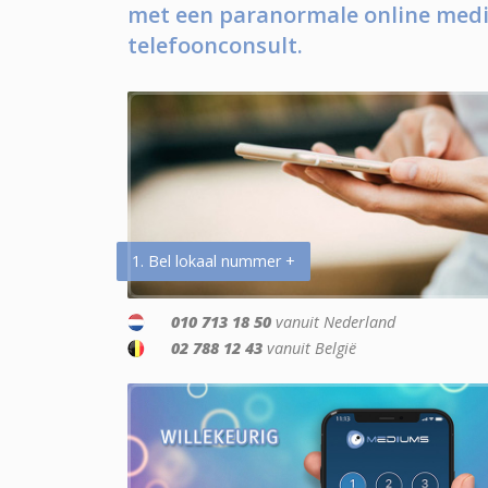
met een paranormale online medi
telefoonconsult.
1. Bel lokaal nummer +
010 713 18 50
vanuit Nederland
02 788 12 43
vanuit België