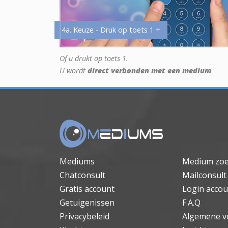
4a. Keuze - Druk op toets 1 +
Of u drukt op toets 1.
U wordt
direct verbonden met een medium
Mediums
Medium zo
Chatconsult
Mailconsult
Gratis account
Login accou
Getuigenissen
F.A.Q
Privacybeleid
Algemene v