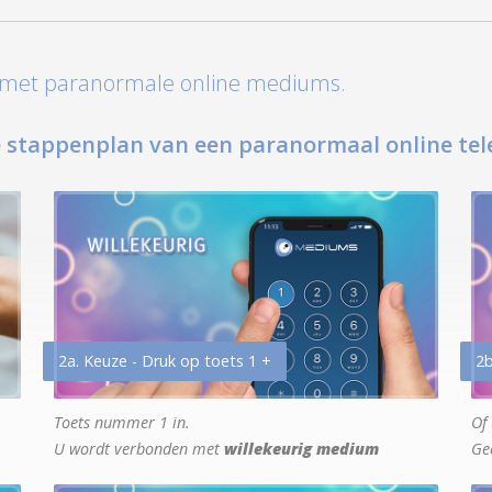
t met paranormale online mediums.
 stappenplan van een paranormaal online tel
2a. Keuze - Druk op toets 1 +
2b
Toets nummer 1 in.
Of 
U wordt verbonden met
willekeurig medium
Ge