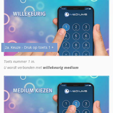
2a. Keuze - Druk op toets 1 +
Toets nummer 1 in.
U wordt verbonden met
willekeurig medium