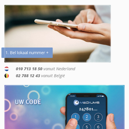
1. Bel lokaal nummer +
010 713 18 50
vanuit Nederland
02 788 12 43
vanuit België