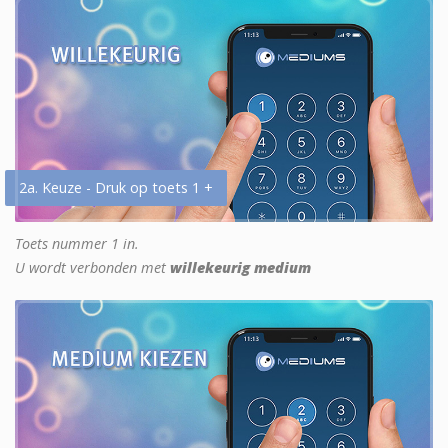
2a. Keuze - Druk op toets 1 +
Toets nummer 1 in.
U wordt verbonden met
willekeurig medium