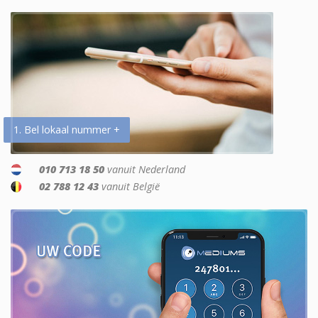
1. Bel lokaal nummer +
010 713 18 50
vanuit Nederland
02 788 12 43
vanuit België