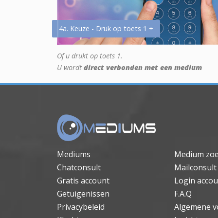
4a. Keuze - Druk op toets 1 +
Of u drukt op toets 1.
U wordt
direct verbonden met een medium
Mediums
Medium zo
Chatconsult
Mailconsult
Gratis account
Login accou
Getuigenissen
F.A.Q
Privacybeleid
Algemene v