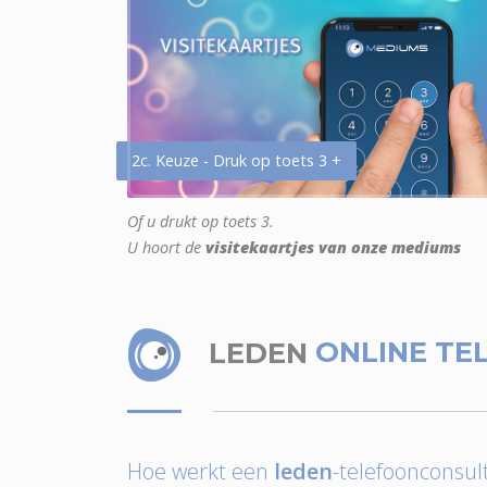
2c. Keuze - Druk op toets 3 +
Of u drukt op toets 3.
U hoort de
visitekaartjes van onze mediums
LEDEN
ONLINE TE
Hoe werkt een
leden
-telefoonconsult