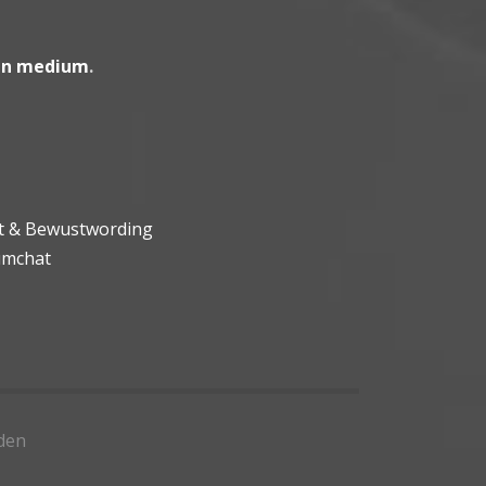
en medium
.
ht & Bewustwording
umchat
den