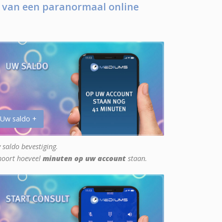
 van een paranormaal online
 Uw saldo +
 saldo bevestiging.
hoort hoeveel
minuten op uw account
staan.