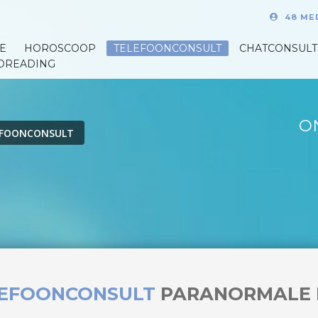
48 ME
E
HOROSCOOP
TELEFOONCONSULT
CHATCONSULT
OREADING
O
EFOONCONSULT
LEFOONCONSULT
PARANORMALE 