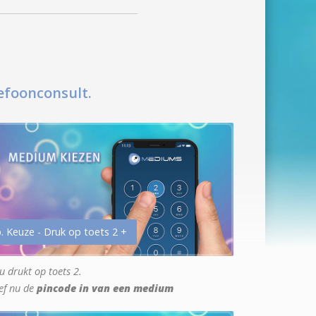
efoonconsult.
. Keuze - Druk op toets 2 +
u drukt op toets 2.
ef nu de
pincode in van een medium