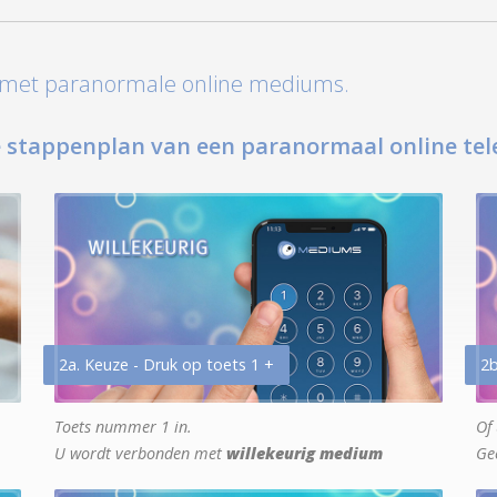
t met paranormale online mediums.
 stappenplan van een paranormaal online tel
2a. Keuze - Druk op toets 1 +
2b
Toets nummer 1 in.
Of 
U wordt verbonden met
willekeurig medium
Ge