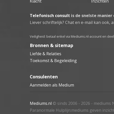
Klacht
Inzichten
Telefonisch consult
is de snelste manier
Liever schriftelijk? Chat en e-mail kan ook, al
Veiligheid: betaal enkel via Mediums.nl-account en de
Bronnen & sitemap
Liefde & Relaties
Toekomst & Begeleiding
Consulenten
Aanmelden als Medium
Mediums.nl
© sinds 2006 - 2026
- mediums N
Paranormale Hulplijn:mediums geven inzich