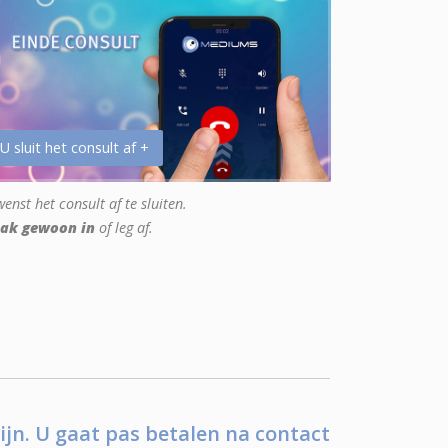
 U sluit het consult af +
enst het consult af te sluiten.
ak gewoon in
of leg af.
ijn. U gaat pas betalen na contact