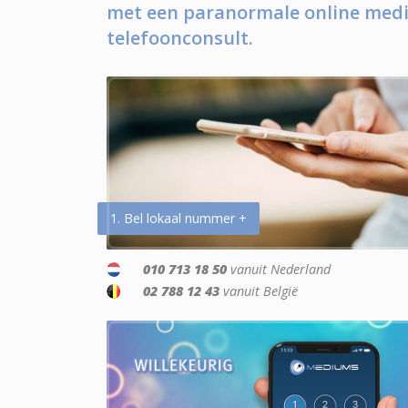
met een paranormale online medi
telefoonconsult.
1. Bel lokaal nummer +
010 713 18 50
vanuit Nederland
02 788 12 43
vanuit België