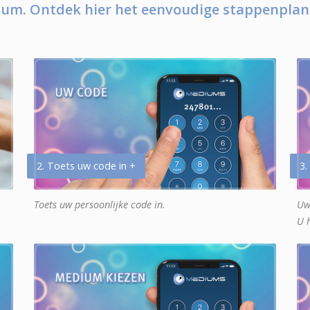
um. Ontdek hier het eenvoudige stappenplan
2. Toets uw code in +
3.
Toets uw persoonlijke code in.
Uw
U 