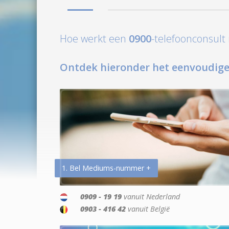
Hoe werkt een
0900
-telefoonconsul
Ontdek hieronder het eenvoudige
1. Bel Mediums-nummer +
0909 - 19 19
vanuit Nederland
0903 - 416 42
vanuit België