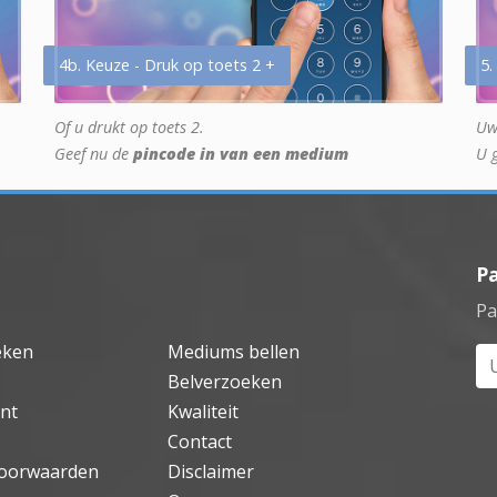
4b. Keuze - Druk op toets 2 +
5.
Of u drukt op toets 2.
Uw
Geef nu de
pincode in van een medium
U 
P
Pa
eken
Mediums bellen
Uw
Belverzoeken
nt
Kwaliteit
Contact
oorwaarden
Disclaimer