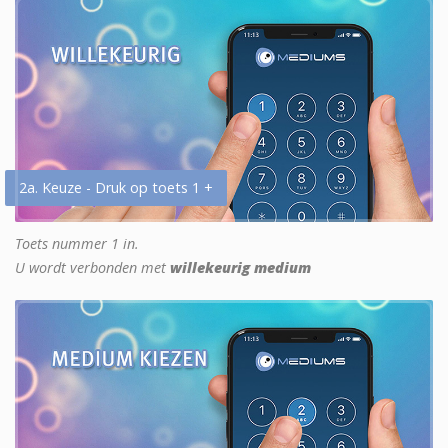
2a. Keuze - Druk op toets 1 +
Toets nummer 1 in.
U wordt verbonden met
willekeurig medium