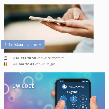
1. Bel lokaal nummer +
010 713 18 50
vanuit Nederland
02 788 12 43
vanuit België