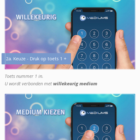
2a. Keuze - Druk op toets 1 +
Toets nummer 1 in.
U wordt verbonden met
willekeurig medium