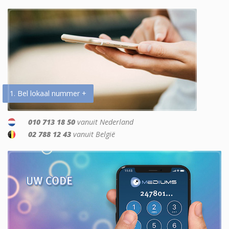
1. Bel lokaal nummer +
010 713 18 50
vanuit Nederland
02 788 12 43
vanuit België