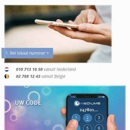
1. Bel lokaal nummer +
010 713 18 50
vanuit Nederland
02 788 12 43
vanuit België