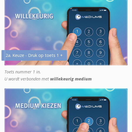
2a. Keuze - Druk op toets 1 +
Toets nummer 1 in.
U wordt verbonden met
willekeurig medium