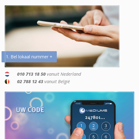
1. Bel lokaal nummer +
010 713 18 50
vanuit Nederland
02 788 12 43
vanuit België