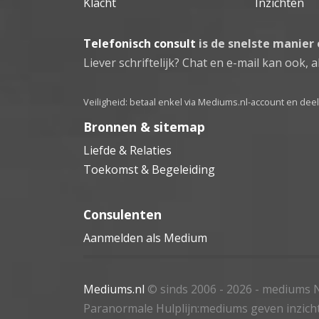
Klacht
Inzichten
Telefonisch consult
is de snelste manier
Liever schriftelijk? Chat en e-mail kan ook, al
Veiligheid: betaal enkel via Mediums.nl-account en de
Bronnen & sitemap
Liefde & Relaties
Toekomst & Begeleiding
Consulenten
Aanmelden als Medium
Mediums.nl
© sinds 2006 - 2026
- mediums N
Paranormale Hulplijn:mediums geven inzich