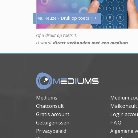
4a. Keuze - Druk op toets 1 +
Of u drukt op toets 1.
U wordt
direct verbonden met een medium
Mediums
Medium zo
Chatconsult
Mailconsult
Gratis account
Login accou
Getuigenissen
F.A.Q
Privacybeleid
Algemene v