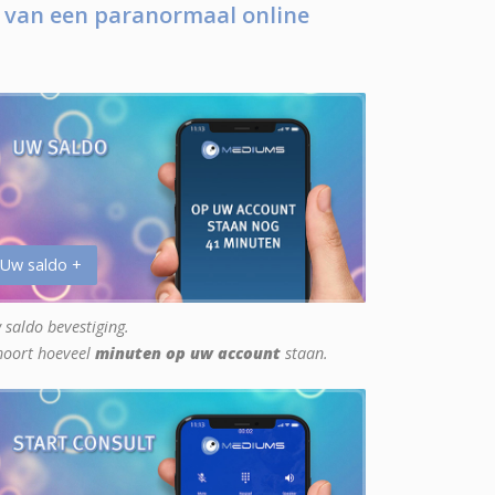
 van een paranormaal online
 Uw saldo +
 saldo bevestiging.
hoort hoeveel
minuten op uw account
staan.