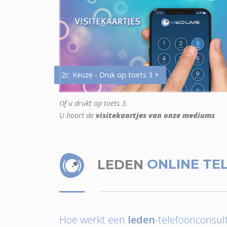
2c. Keuze - Druk op toets 3 +
Of u drukt op toets 3.
U hoort de
visitekaartjes van onze mediums
LEDEN
ONLINE TE
Hoe werkt een
leden
-telefoonconsult