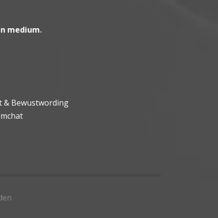
en medium
.
ht & Bewustwording
umchat
den