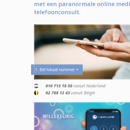
met een paranormale online medi
telefoonconsult.
1. Bel lokaal nummer +
010 713 18 50
vanuit Nederland
02 788 12 43
vanuit België