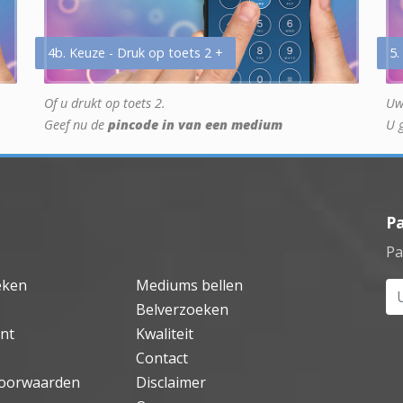
4b. Keuze - Druk op toets 2 +
5.
Of u drukt op toets 2.
Uw
Geef nu de
pincode in van een medium
U 
P
Pa
eken
Mediums bellen
Uw
Belverzoeken
nt
Kwaliteit
Contact
oorwaarden
Disclaimer