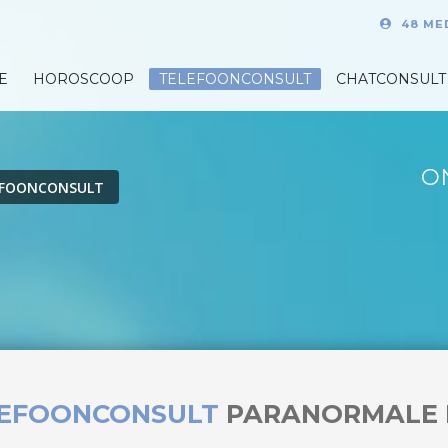
48 ME
E
HOROSCOOP
TELEFOONCONSULT
CHATCONSULT
O
EFOONCONSULT
LEFOONCONSULT
PARANORMALE 