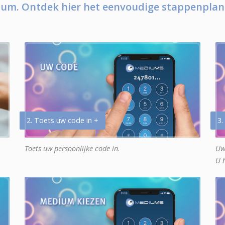
um. Ontdek hier het eenvoudige stappenplan
2. Toets uw code in +
3.
Toets uw persoonlijke code in.
Uw
U 