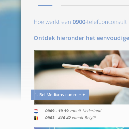
Hoe werkt een
0900
-telefoonconsul
Ontdek hieronder het eenvoudige
1. Bel Mediums-nummer +
0909 - 19 19
vanuit Nederland
0903 - 416 42
vanuit België