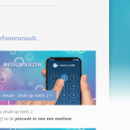
efoonconsult.
. Keuze - Druk op toets 2 +
u drukt op toets 2.
ef nu de
pincode in van een medium