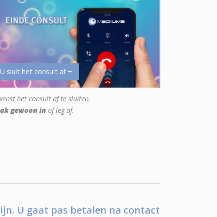
 U sluit het consult af +
enst het consult af te sluiten.
ak gewoon in
of leg af.
ijn. U gaat pas betalen na contact