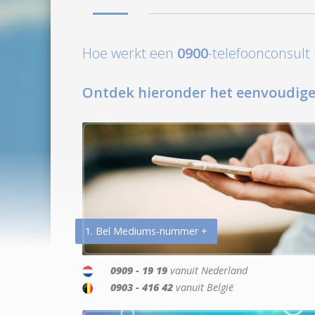
Hoe werkt een
0900
-telefoonconsul
Ontdek hieronder het eenvoudige
1. Bel Mediums-nummer +
0909 - 19 19
vanuit Nederland
0903 - 416 42
vanuit België