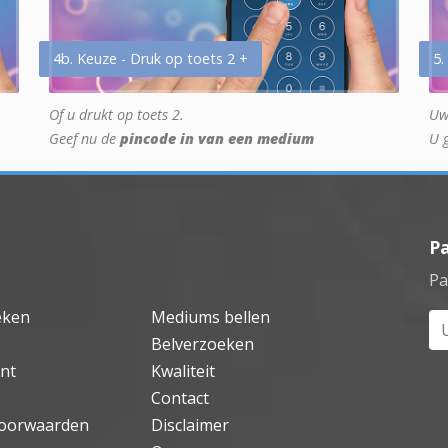
4b. Keuze - Druk op toets 2 +
5.
Of u drukt op toets 2.
Uw
Geef nu de
pincode in van een medium
U 
P
Pa
eken
Mediums bellen
Uw
Belverzoeken
nt
Kwaliteit
Contact
oorwaarden
Disclaimer