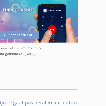
 U sluit het consult af +
enst het consult af te sluiten.
ak gewoon in
of leg af.
ijn. U gaat pas betalen na contact