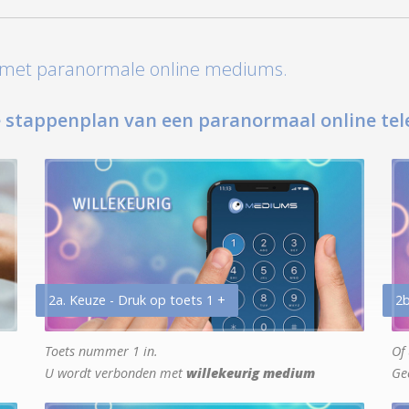
t met paranormale online mediums.
 stappenplan van een paranormaal online tel
2a. Keuze - Druk op toets 1 +
2b
Toets nummer 1 in.
Of 
U wordt verbonden met
willekeurig medium
Ge