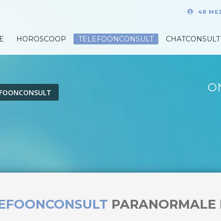
48 ME
E
HOROSCOOP
TELEFOONCONSULT
CHATCONSULT
O
EFOONCONSULT
LEFOONCONSULT
PARANORMALE 