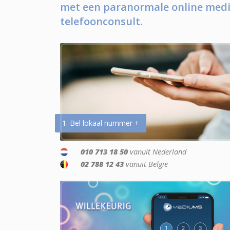
met een paranormale online medi
telefoonconsult.
1. Bel lokaal nummer +
010 713 18 50
vanuit Nederland
02 788 12 43
vanuit België