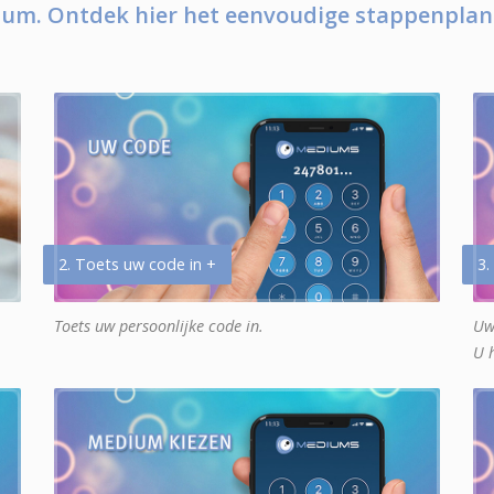
um. Ontdek hier het eenvoudige stappenplan
2. Toets uw code in +
3.
Toets uw persoonlijke code in.
Uw
U 