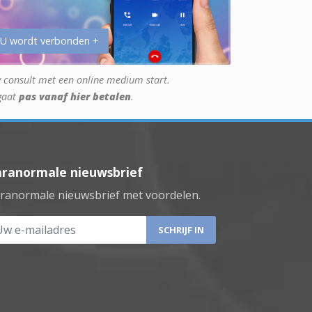
 U wordt verbonden +
 consult met een online medium start.
gaat
pas vanaf hier betalen
.
aranormale nieuwsbrief
ranormale nieuwsbrief met voordelen.
 e-mailadres