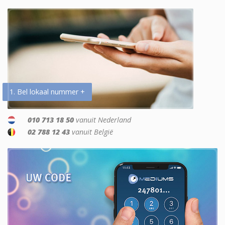
1. Bel lokaal nummer +
010 713 18 50
vanuit Nederland
02 788 12 43
vanuit België