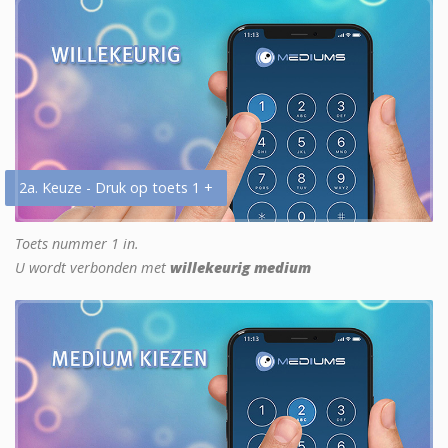
2a. Keuze - Druk op toets 1 +
Toets nummer 1 in.
U wordt verbonden met
willekeurig medium